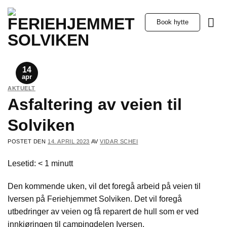
Skip
to
Book hytte
content
14
apr
AKTUELT
Asfaltering av veien til
Solviken
POSTET DEN
14. APRIL 2023
AV
VIDAR SCHEI
Lesetid:
< 1
minutt
Den kommende uken, vil det foregå arbeid på veien til
Iversen på Feriehjemmet Solviken. Det vil foregå
utbedringer av veien og få reparert de hull som er ved
innkjøringen til campingdelen Iversen.