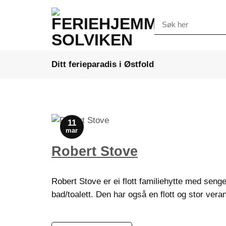
Skip
to
Søk
etter:
content
Ditt ferieparadis i Østfold
11
mar
Robert Stove
Robert Stove er ei flott familiehytte med seng
bad/toalett. Den har også en flott og stor ver