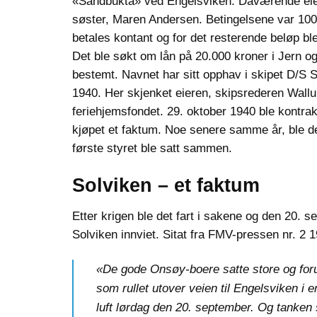
«Sandbukta» ved Engelsviken. Daværende eier
søster, Maren Andersen. Betingelsene var 1000
betales kontant og for det resterende beløp bl
Det ble søkt om lån på 20.000 kroner i Jern o
bestemt. Navnet har sitt opphav i skipet D/S S
1940. Her skjenket eieren, skipsrederen Wallum
feriehjemsfondet. 29. oktober 1940 ble kontra
kjøpet et faktum. Noe senere samme år, ble de
første styret ble satt sammen.
Solviken – et faktum
Etter krigen ble det fart i sakene og den 20. 
Solviken innviet. Sitat fra FMV-pressen nr. 2 19
«De gode Onsøy-boere satte store og foru
som rullet utover veien til Engelsviken 
luft lørdag den 20. september. Og tanken 