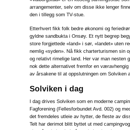
arrangementer, selv om disse ikke lenger finne
den i tillegg som TV-stue.
Etterhvert fikk folk bedre økonomi og feriedr
gyldne sandbukta i Onsøy. Et nytt begrep begy
store forgjettede «land» i sør, «landet» uten r
nemlig «syden». Nå fikk charterturismen sin opp
og relativt rimelige land. Her var man nesten
nok dette alternativet fremfor en væravhengig
av årsakene til at oppslutningen om Solviken 
Solviken i dag
I dag drives Solviken som en moderne campin
Fagforening (Fellesforbundet Avd. 002) og med
det fremdeles utleie av hytter, de fleste av di
Telt har derimot blitt byttet ut med camping