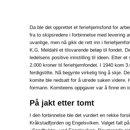
Da ble det opprettet et feriehjemsfond for arbe
fra to skipsredere i forbinnelse med levering a
uvanlige, men nå gikk de rett inn i feriehjem
K.G. Meldahl et tilsvarende beløp til fondet. D
ledelsens positive innstilling til ideen. Etter e
2.000 kroner til feriehjemfondet. I 1940 kom 3.
ferdigstilte. Nå begynte virkelig ting å skje. D
komite ble nedsatt for å utrede saken videre.
formann. Komiteens oppgaver var å finne en ide
På jakt etter tomt
I den forbinnelse ble det vurdert en rekke forsk
Kråkstadfjorden og Engelsviken. Valget falt 