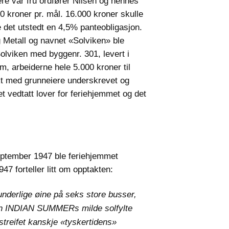
e var fru ordfører Nilsen og hennes
 kroner pr. mål. 16.000 kroner skulle
e det utstedt en 4,5% panteobligasjon.
g Metall og navnet «Solviken» ble
olviken med byggenr. 301, levert i
, arbeiderne hele 5.000 kroner til
kt med grunneiere underskrevet og
t vedtatt lover for feriehjemmet og det
september 1947 ble feriehjemmet
47 forteller litt om opptakten:
nderlige øine på seks store busser,
i en INDIAN SUMMERs milde solfylte
streifet kanskje «tyskertidens»