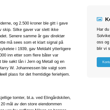
K
iderne, og 2.500 kroner ble gitt i gave
Har du 
v skip. Silke gaver var slett ikke
Solvik
fondet. Senere samme år gav direktør
oss og
ette må sees som et klart signal på
blir vi
t sykeleie i 1939, gav Meldahl ytterligere
000 inn etter som flere båter var
et ble søkt lån i Jern og Metall og en
Kont
 Harry W. Johannessen ble valgt som
ell plass for det fremtidige feriehjem.
jellige tomter, bl.a. ved Elingårdskilen,
på 20 mål av den store eiendommen