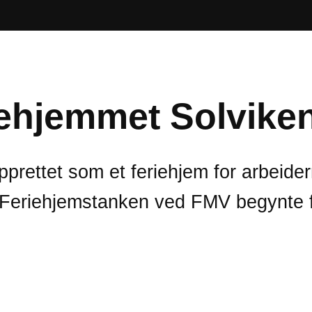
iehjemmet Solvike
prettet som et feriehjem for arbeide
eriehjemstanken ved FMV begynte for