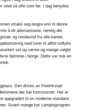
r sted så ofte som før. I dag benyttes
ømmen strakk seg lengre enn til denne
nte å bli allemannseie, nemlig det
egnvær og nordavind fra alle kanter,
blomstring med turer til alltid solfylte
 garantert sol og varme og mange valgte
 ferie hjemme i Norge. Dette var nok en
avtok.
gplass. Den drives av Fredrikstad
lemmene der har fortrinnsrett. Her er
sse oppgradert til en moderne standard.
vogner. Svært mange har campingvognen