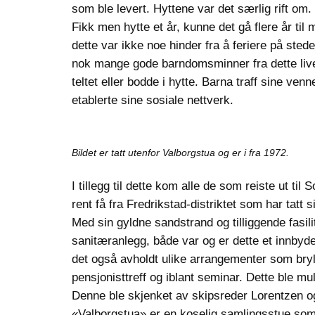
som ble levert. Hyttene var det særlig rift om. 
Fikk men hytte et år, kunne det gå flere år til
dette var ikke noe hinder fra å feriere på sted
nok mange gode barndomsminner fra dette livet.
teltet eller bodde i hytte. Barna traff sine venn
etablerte sine sosiale nettverk.
Bildet er tatt utenfor Valborgstua og er i fra 1972.
I tillegg til dette kom alle de som reiste ut til
rent få fra Fredrikstad-distriktet som har tat
Med sin gyldne sandstrand og tilliggende fasili
sanitæranlegg, både var og er dette et innbyde
det også avholdt ulike arrangementer som bryll
pensjonisttreff og iblant seminar. Dette ble mu
Denne ble skjenket av skipsreder Lorentzen og 
«Valborgstua» er en koselig samlingsstue som 