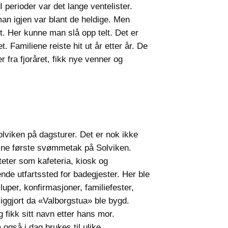
I perioder var det lange ventelister.
 man igjen var blant de heldige. Men
et. Her kunne man slå opp telt. Det er
 Familiene reiste hit ut år etter år. De
er fra fjoråret, fikk nye venner og
 Solviken på dagsturer. Det er nok ikke
t sine første svømmetak på Solviken.
teter som kafeteria, kiosk og
nde utfartssted for badegjester. Her ble
uper, konfirmasjoner, familiefester,
liggjort da «Valborgstua» ble bygd.
fikk sitt navn etter hans mor.
også i dag brukes til ulike