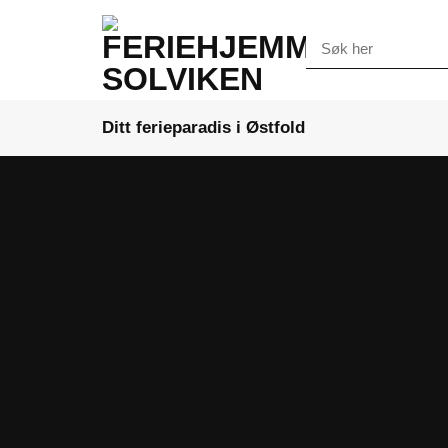
Skip
to
Søk
etter:
content
Ditt ferieparadis i Østfold