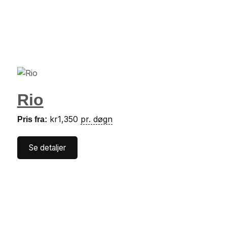
Rio
kr
1,350
pr. døgn
Pris fra:
Se detaljer