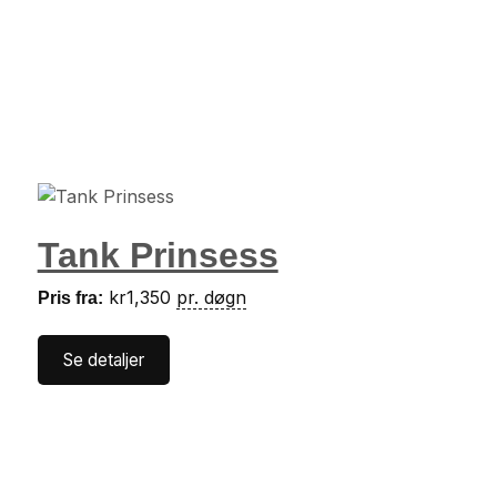
Tank Prinsess
kr
1,350
pr. døgn
Pris fra:
Se detaljer