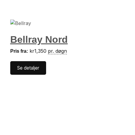
Bellray Nord
kr
1,350
pr. døgn
Pris fra:
Se detaljer