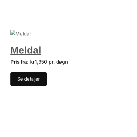
Meldal
kr
1,350
pr. døgn
Pris fra:
Se detaljer