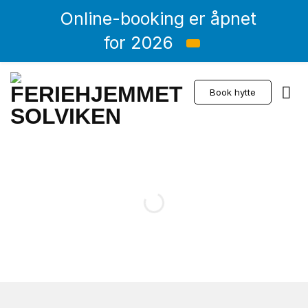
Online-booking er åpnet
for 2026
Skip
to
Book hytte
content