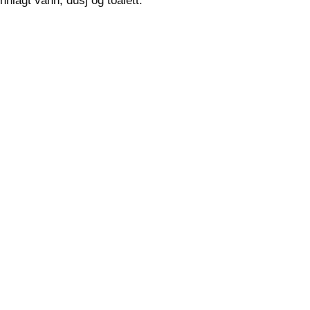
innlagt vann, dusj og toalett.