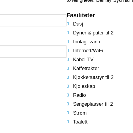
to leiligheter. Bellray Syd har 
Fasiliteter
Dusj
Dyner & puter til 2
Innlagt vann
Internett/WiFi
Kabel-TV
Kaffetrakter
Kjøkkenutstyr til 2
Kjøleskap
Radio
Sengeplasser til 2
Strøm
Toalett