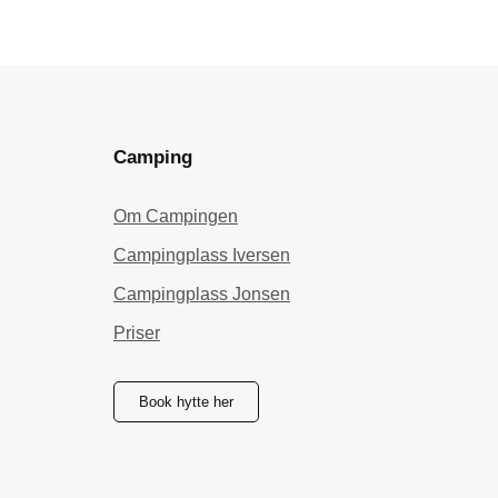
Camping
Om Campingen
Campingplass Iversen
Campingplass Jonsen
Priser
Book hytte her