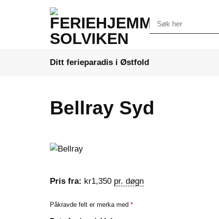
Skip
to
Søk
etter:
content
Ditt ferieparadis i Østfold
Bellray Syd
Pris fra:
kr
1,350
pr. døgn
Påkravde felt er merka med
*