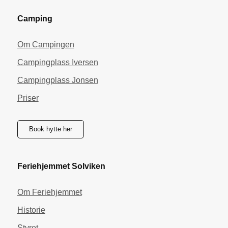
Camping
Om Campingen
Campingplass Iversen
Campingplass Jonsen
Priser
Book hytte her
Feriehjemmet Solviken
Om Feriehjemmet
Historie
Styret