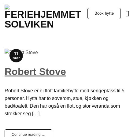
Skip
to
Book hytte
content
11
mar
Robert Stove
Robert Stove er ei flott familiehytte med sengeplass til 5
personer. Hytta har to soverom, stue, kjøkken og
bad/toalett. Den har også en flott og stor veranda som
strekker seg […]
Continue reading
→