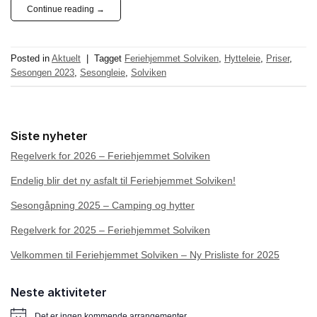
Continue reading
→
Posted in
Aktuelt
|
Tagget
Feriehjemmet Solviken
,
Hytteleie
,
Priser
,
Sesongen 2023
,
Sesongleie
,
Solviken
Siste nyheter
Regelverk for 2026 – Feriehjemmet Solviken
Endelig blir det ny asfalt til Feriehjemmet Solviken!
Sesongåpning 2025 – Camping og hytter
Regelverk for 2025 – Feriehjemmet Solviken
Velkommen til Feriehjemmet Solviken – Ny Prisliste for 2025
Neste aktiviteter
Det er ingen kommende arrangementer.