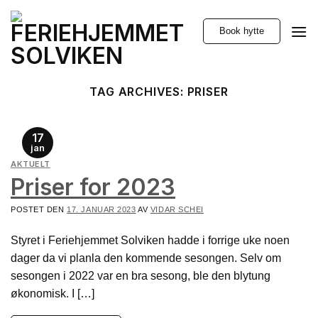
Skip
to
Book hytte
content
TAG ARCHIVES:
PRISER
17
jan
AKTUELT
Priser for 2023
POSTET DEN
17. JANUAR 2023
AV
VIDAR SCHEI
Styret i Feriehjemmet Solviken hadde i forrige uke noen
dager da vi planla den kommende sesongen. Selv om
sesongen i 2022 var en bra sesong, ble den blytung
økonomisk. I […]